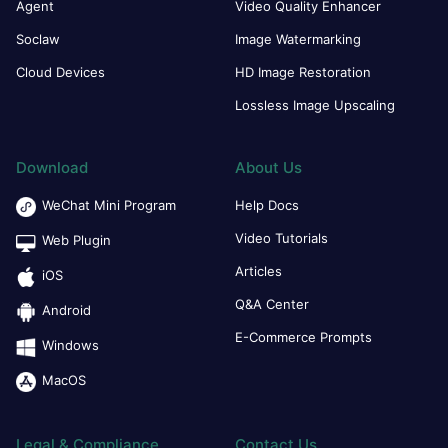
Agent
Video Quality Enhancer
Soclaw
Image Watermarking
Cloud Devices
HD Image Restoration
Lossless Image Upscaling
Download
About Us
WeChat Mini Program
Help Docs
Video Tutorials
Web Plugin
Articles
iOS
Q&A Center
Android
E-Commerce Prompts
Windows
MacOS
Legal & Compliance
Contact Us