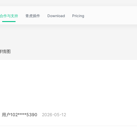
合作与支持
青虎插件
Download
Pricing
青
帮
视
文
问
WorkBuddy
OpenClaw
青
详情图
虎
助
频
章
答
虎
公
文
教
资
中
API
开
档
程
讯
心
课
用户102****5390
2026-05-12