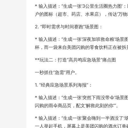
* 输入描述：“生成一张‘3公里生活圈热力图
户的图标（超市、药店、水果店），传达‘万物就
2. “即时需求与时间赛跑”场景图：
* 输入描述：“生成一张‘深夜加班救命粮’场
杯，而一袋来自美团闪购的零食饮料正在被拆
**玩法二：打造“高共鸣应急场景”痛点图
一秒抓住“急需”用户。
1. “经典应急场景系列海报”：
* 输入描述：“生成一张‘突然下雨没带伞’
闪购的雨伞商品页，配文‘解救此刻的你’”。
* 输入描述：“生成一张‘聚会嗨到一半酒没
一人举起手机，屏幕上是美团闪购的酒水订单