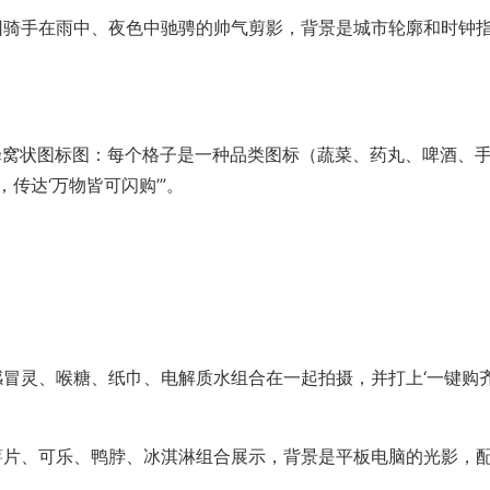
：美团骑手在雨中、夜色中驰骋的帅气剪影，背景是城市轮廓和时钟
’的蜂窝状图标图：每个格子是一种品类图标（蔬菜、药丸、啤酒、
传达‘万物皆可闪购’”。
将感冒灵、喉糖、纸巾、电解质水组合在一起拍摄，并打上‘一键购
：把薯片、可乐、鸭脖、冰淇淋组合展示，背景是平板电脑的光影，