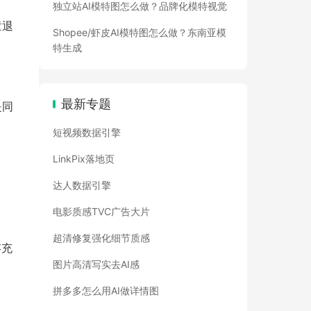
独立站AI模特图怎么做？品牌化模特视觉
童退
Shopee/虾皮AI模特图怎么做？东南亚模
特生成
最新专题
是同
短视频数据引擎
LinkPix落地页
达人数据引擎
电影质感TVC广告大片
超清修复强化细节质感
存充
图片高清写实去AI感
拼多多怎么用AI做详情图