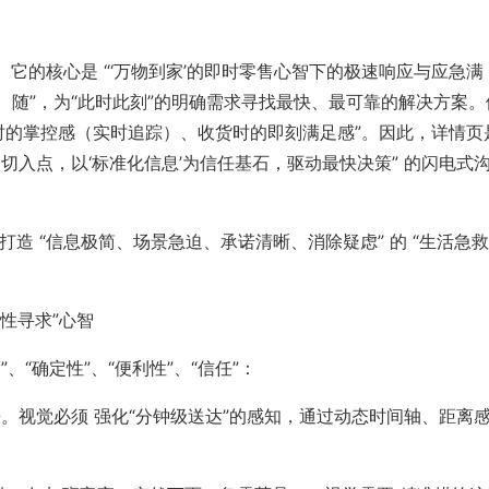
它的核心是 “‘万物到家’的即时零售心智下的极速响应与应急满
夜、随”，为“此时此刻”的明确需求寻找最快、最可靠的解决方案。
时的掌控感（实时追踪）、收货时的即刻满足感”。因此，详情页
’为切入点，以‘标准化信息’为信任基石，驱动最快决策” 的闪电式
是打造 “信息极简、场景急迫、承诺清晰、消除疑虑” 的 “生活急救
性寻求”心智
、“确定性”、“便利性”、“信任”：
而来。视觉必须 强化“分钟级送达”的感知，通过动态时间轴、距离