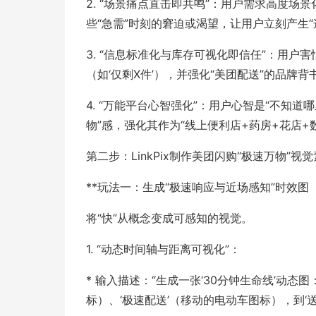
2. “场景痛点直击即共鸣”：用户需求高度
些“急需”时刻的窘迫或渴望，让用户立刻产生“
3. “信息标准化与库存可视化即信任”：用户
（如‘仅剩X件’），并强化“美团配送”的品牌
4. “万能平台心智强化”：用户心智是“不知道
物”感，强化其作为“线上便利店+药房+花店+
第二步：LinkPix制作美团闪购“极速万物”
**玩法一：生成“极速响应与近场感知”时效图
将“快”从概念变成可感知的视觉。
1. “动态时间轴与距离可视化”：
* 输入描述：“生成一张‘30分钟生命线’动态
标）、‘极速配送’（移动的电动车图标），到‘送