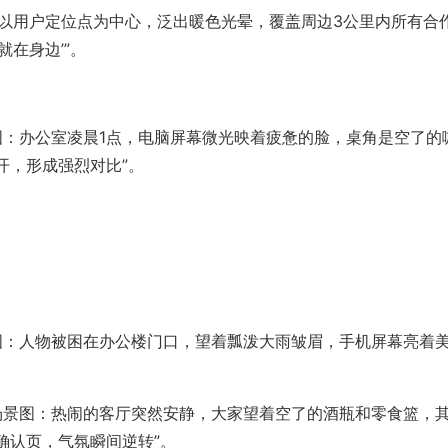
’：以用户定位点为中心，泛出暖色光晕，覆盖周边3公里内所有合
在身边’”。
景图：办公室凌晨1点，电脑屏幕微光映着疲惫的脸，桌角是空了的
开，形成强烈对比”。
场景图：人物被困在办公楼门口，望着瓢泼大雨皱眉，手机屏幕亮着
了’场景图：热闹的客厅突然安静，大家望着空了的酒瓶和零食篮，
确认页，气氛瞬间逆转”。