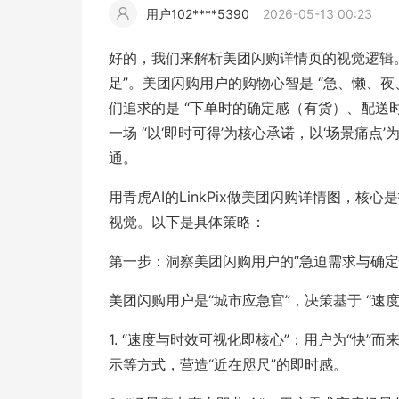
用户102****5390
2026-05-13 00:23
擎
告
(童
爆
追
材
视
据
斯
超
好的，我们来解析美团闪购详情页的视觉逻辑。
大
装)
款
踪
足”。美团闪购用户的购物心智是 “急、懒、
频
追
写
们追求的是 “下单时的确定感（有货）、配送
一场 “以‘即时可得’为核心承诺，以‘场景痛点
片
仿
模
踪
实
通。
拍
仿
用青虎AI的LinkPix做美团闪购详情图，核心
视觉。以下是具体策略：
第一步：洞察美团闪购用户的“急迫需求与确定
美团闪购用户是“城市应急官”，决策基于 “速度”
1. “速度与时效可视化即核心”：用户为“快”
示等方式，营造“近在咫尺”的即时感。