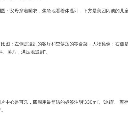
急时刻图：父母穿着睡衣，焦急地看着体温计，下方是美团闪购的儿
动’对比图：左侧是凌乱的客厅和空荡荡的零食架，人物瘫倒；右侧
料、薯片，满足地追剧”。
片中心是可乐，四周用最简洁的标签注明‘330ml’、‘冰镇’、‘库
”。