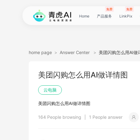
免费
免费
Home
产品服务
LinkPix
LinkPix
AI
AI
AI
主
AI
AI
短
Agent
带
图
电
电
达
亚
青
60
主
详
广
广
电
Tiktok
指
电
爆
主
详
营
POD
POD
爆
Shopee
国
货
角
模
详
社
印
视
视
女
抖
国
抖
视
批
直
印
视
工
双
小
跨
白
电
印
视
视
灵
模
SoClaw
跨
翻
视
链
电
真
视
本
电
短
视
链
图
视
图
home page
>
Answer Center
>
美团闪购怎么用AI做
图
图
应
图
图
图
视
货
片
商
商
人
马
虎
秒
图
情
告
告
影
选
纹
商
款
图
情
销
素
素
款
选
内
叮
色
特
情
媒
花
频
频
装
音
内
掌
频
量
通
花
频
具
人
红
境
底
商
花
频
频
感
特
境
译
频
接
商
人
频
地
商
剧
频
接
片
频
片
生
美团闪购怎么用AI做详情图
生
用
视
像
像
频
短
翻
详
详
数
逊
云
商
套
图
素
素
质
品
浏
运
视
复
图
视
材
材
视
品
电
咚
替
换
图
图
提
翻
翻
开
视
电
柜
分
换
车
裂
语
爆
书
电
图
投
贴
字
去
图
电
口
去
分
云
同
画
视
云
出
裁
提
压
提
加
云电脑
视
视
频
生
生
数
视
译
情
情
据
选
电
品
图
长
材
材
感
览
营
频
刻
套
频
频
商-
换
衣
复
文
取
译
译
门
频
商-
镜
品
投
变
言
款
视
商-
流
合
幕
水
去
商-
型
字
析
号
声
质
频
手
海
剪
取
缩
取
水
美团闪购怎么用AI做详情图
频
频
成
成
据
频
图
图
引
品
脑
广
图
TVC
器
复
图
素
模
广
刻
广
换
数
北
生
流
翻
带
频
俄
素
翻
印
AI
美
匹
幕
视
翻
提
分
机
翻
音
音
印
164 People browsing
|
1 People answer
引
擎
告
广
刻
材
仿
州
告
装
据
京
成
素
译
货
数
罗
材
译
感
国
配
频
译
升
析
译
频
频