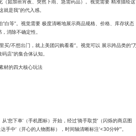
场景化（如加班宵夜、突然下雨、急需药品）。视觉需要 精准描绘这
这就是我”的代入感。
害怕“白等”。视觉需要 极度清晰地展示商品规格、价格、库存状态
背书，消除不确定性。
哪里买/不想出门，就上美团闪购看看”。视觉可以 展示跨品类的“
数码店”的集合体认知。
视觉素材的四大核心玩法
图：从‘您下单’（手机图标）开始，经过‘骑手取货’（闪烁的商店图
达手中’（开心的人物图标），时间轴清晰标注‘<30分钟’”。