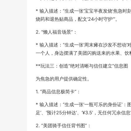
* 输入描述：“生成一张‘宝宝半夜发烧’焦
烧药和退热贴商品，配文‘24小时守护’”。
2. “懒人福音场景”：
* 输入描述：“生成一张‘周末瘫在沙发不想
一个人，身边摆满了美团闪购送来的水果、饮
**玩法三：创造“绝对清晰与信任建立”信息图
为焦急的用户提供确定性。
1. “商品信息极简卡”：
* 输入描述：“生成一张‘一瓶可乐的身份证’：图
足’、‘预计25分钟达’、‘¥3.5’，无任何冗余信息
2. “美团骑手信任背书图”：