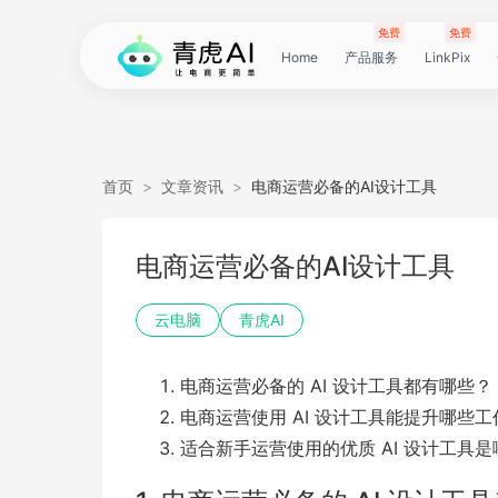
免费
免费
Home
产品服务
LinkPix
LinkPix
AI
AI
AI
主
AI
AI
短
Agent
带
图
电
电
达
亚
青
60
主
详
广
广
电
Tiktok
指
电
爆
主
详
营
POD
POD
爆
Shopee
国
货
角
模
详
社
印
视
视
女
抖
国
抖
视
批
直
印
视
工
双
小
跨
白
电
印
视
视
灵
模
SoClaw
跨
翻
视
链
电
真
视
本
电
短
视
链
图
视
图
首页
>
文章资讯
>
电商运营必备的AI设计工具
图
图
应
图
图
图
视
货
片
商
商
人
马
虎
秒
图
情
告
告
影
选
纹
商
款
图
情
销
素
素
款
选
内
叮
色
特
情
媒
花
频
频
装
音
内
掌
频
量
通
花
频
具
人
红
境
底
商
花
频
频
感
特
境
译
频
接
商
人
频
地
商
剧
频
接
片
频
片
生
电商运营必备的AI设计工具
生
用
视
像
像
频
短
翻
详
详
数
逊
云
商
套
图
素
素
质
品
浏
运
视
复
图
视
材
材
视
品
电
咚
替
换
图
图
提
翻
翻
开
视
电
柜
分
换
车
裂
语
爆
书
电
图
投
贴
字
去
图
电
口
去
分
云
同
画
视
云
出
裁
提
压
提
加
云电脑
青虎AI
视
视
频
生
生
数
视
译
情
情
据
选
电
品
图
长
材
材
感
览
营
频
刻
套
频
频
商-
换
衣
复
文
取
译
译
门
频
商-
镜
品
投
变
言
款
视
商-
流
合
幕
水
去
商-
型
字
析
号
声
质
频
手
海
剪
取
缩
取
水
电商运营必备的 AI 设计工具都有哪些？
频
频
成
成
据
频
图
图
引
品
脑
广
图
TVC
器
复
图
素
模
广
刻
广
换
数
北
生
流
翻
带
频
俄
素
翻
印
AI
美
匹
幕
视
翻
提
分
机
翻
音
音
印
电商运营使用 AI 设计工具能提升哪些
适合新手运营使用的优质 AI 设计工具
引
擎
告
广
刻
材
仿
州
告
装
据
京
成
素
译
货
数
罗
材
译
感
国
配
频
译
升
析
译
频
频