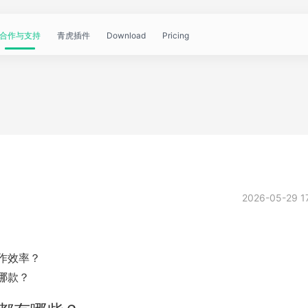
合作与支持
青虎插件
Download
Pricing
青
帮
视
文
问
WorkBuddy
OpenClaw
青
虎
助
频
章
答
虎
公
文
教
资
中
API
2026-05-29 1
开
档
程
讯
心
课
工作效率？
是哪款？