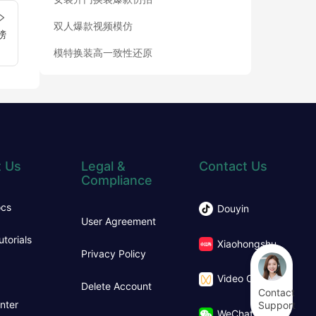
双人爆款视频模仿
榜
模特换装高一致性还原
 Us
Legal &
Contact Us
Compliance
ocs
Douyin
User Agreement
utorials
Xiaohongshu
Privacy Policy
Video Channel
Delete Account
Contact
nter
Support
WeChat Official