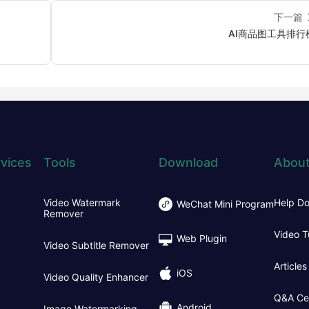
下一篇
AI商品图工具排行
vices
Tools
Download
About
Video Watermark
Help D
WeChat Mini Program
Remover
Video T
Web Plugin
Video Subtitle Remover
Articles
iOS
Video Quality Enhancer
Q&A Ce
Android
Image Watermarking