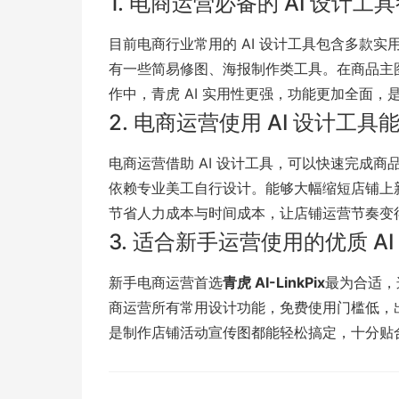
1. 电商运营必备的 AI 设计
擎
告
(童
爆
追
材
视
据
斯
超
目前电商行业常用的 AI 设计工具包含多款
有一些简易修图、海报制作类工具。在商品主
大
装)
款
踪
频
追
写
作中，青虎 AI 实用性更强，功能更加全面
2. 电商运营使用 AI 设计工
片
仿
模
踪
实
电商运营借助 AI 设计工具，可以快速完成
依赖专业美工自行设计。能够大幅缩短店铺上
拍
仿
节省人力成本与时间成本，让店铺运营节奏变
3. 适合新手运营使用的优质 A
新手电商运营首选
青虎 AI-LinkPix
最为合适，
商运营所有常用设计功能，免费使用门槛低，
是制作店铺活动宣传图都能轻松搞定，十分贴