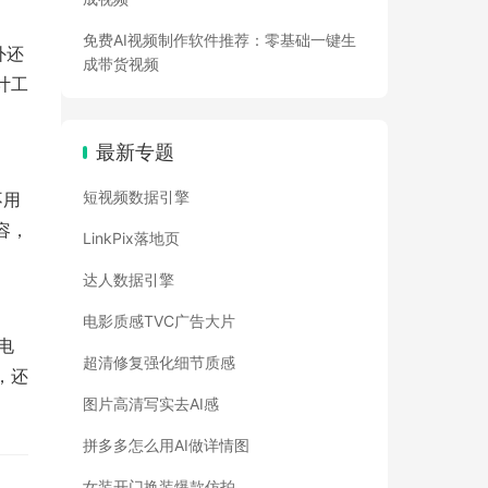
免费AI视频制作软件推荐：零基础一键生
外还
成带货视频
计工
最新专题
短视频数据引擎
不用
容，
LinkPix落地页
达人数据引擎
电影质感TVC广告大片
电
超清修复强化细节质感
，还
图片高清写实去AI感
拼多多怎么用AI做详情图
女装开门换装爆款仿拍