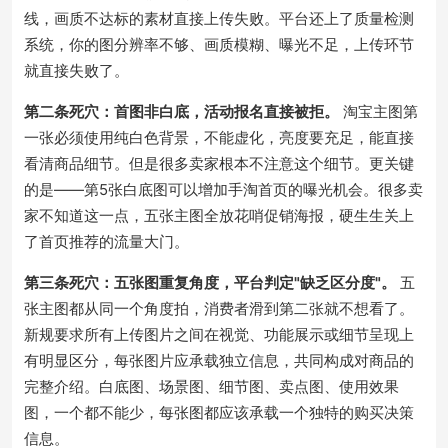
线，画质不达标的素材直接上传失败。平台还上了质量检测
系统，你的图分辨率不够、画质模糊、曝光不足，上传环节
就直接失败了。
第二条死穴：首图非白底，活动报名直接被拒。
淘宝主图第
一张必须使用纯白色背景，不能虚化，亮度要充足，能直接
看清商品细节。
但是很多卖家根本不注意这个细节。更关键
的是——第5张白底图可以增加手淘首页的曝光机会。很多卖
家不知道这一点，五张主图全放花哨促销海报，硬生生关上
了首页推荐的流量大门。
第三条死穴：五张图重复角度，平台判定"缺乏区分度"。
五
张主图都从同一个角度拍，消费者滑到第二张就不想看了。
新规要求所有上传图片之间在视觉、功能展示或细节呈现上
有明显区分，每张图片应承载独立信息，共同构成对商品的
完整介绍。
白底图、场景图、细节图、卖点图、使用效果
图，一个都不能少，每张图都应该承载一个独特的购买决策
信息。