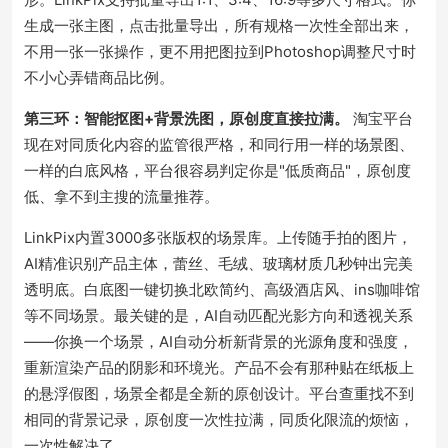
生成一张主图，点击批量导出，所有规格一次性全部出来，
不用一张一张操作，更不用把图拉到Photoshop调整尺寸时
不小心弄错商品比例。
第三环：智能抠图+背景洗图，原创度直接拉满。
淘宝平台
现在对同质化内容的监管很严格，和同行用一样的场景图、
一样的白底风格，平台很容易判定你是"低质商品"，原创度
低、拿不到主搜的流量推荐。
LinkPix内置3000多张版权的场景库。上传随手拍的图片，
AI精准识别产品主体，蕾丝、毛绒、玻璃材质几秒钟出完美
透明底。
白底图一键切换北欧简约、高级酒店风、ins咖啡馆
等不同场景。最关键的是，AI自动匹配光影方向和透视关系
——你换一个场景，AI自动分析新背景的光源角度和强度，
重新渲染产品的阴影和环境光。产品不会有那种贴在纸板上
的悬浮假图，场景全都是全新的原创设计。平台查重找不到
相同的背景记录，原创度一次性拉满，同质化限流的烦恼，
一次性解决了。