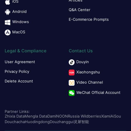
iOS
Q&A Center
Android
E-Commerce Prompts
Windows
MacOS
Legal & Compliance
Contact Us
User Agreement
Douyin
Privacy Policy
Xiaohongshu
Delete Account
Video Channel
WeChat Official Account
Partner Links:
Zhixia Data
Mengla Data
Dami
NOON
Russia Wildberries
Xiami
AiSou
Douchacha
Huodingdong
Douzhanggui
灵犀智能