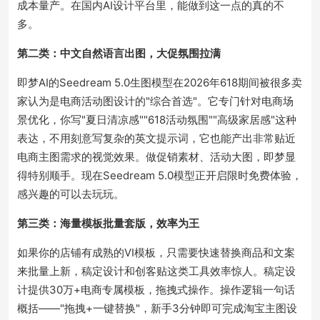
成本量产。在国内AI设计平台里，能做到这一点的真的不
多。
第二类：中文自然语言出图，大促氛围拉满
即梦AI的Seedream 5.0生图模型在2026年618期间被很多卖
家认为是电商活动图设计的"综合首选"。
它专门针对电商场
景优化，你写"夏日清凉感""618活动氛围""高级家居感"这种
表达，不用刻意写复杂的英文提示词，它也能产出非常贴近
电商主图需求的视觉效果。
做促销素材、活动大图，即梦显
得特别顺手。现在Seedream 5.0模型正开启限时免费体验，
感兴趣的可以去玩玩。
第三类：海量模板批量套版，效率为王
如果你的店铺有成熟的VI模板，只需要快速替换商品和文案
来批量上新，稿定设计和创客贴这类工具效率惊人。稿定设
计提供30万+电商专属模板，拖拽式操作。操作逻辑一句话
概括——"拖拽+一键替换"，新手3分钟即可完成淘宝主图设