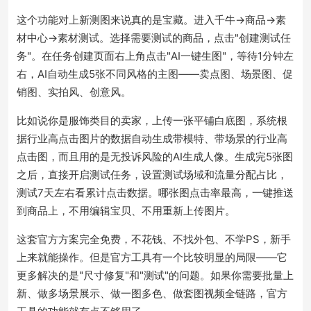
这个功能对上新测图来说真的是宝藏。进入千牛->商品->素
材中心->素材测试。选择需要测试的商品，点击"创建测试任
务"。在任务创建页面右上角点击"AI一键生图"，等待1分钟左
右，AI自动生成5张不同风格的主图——卖点图、场景图、促
销图、实拍风、创意风。
比如说你是服饰类目的卖家，上传一张平铺白底图，系统根
据行业高点击图片的数据自动生成带模特、带场景的行业高
点击图，而且用的是无投诉风险的AI生成人像。
生成完5张图
之后，直接开启测试任务，设置测试场域和流量分配占比，
测试7天左右看累计点击数据。哪张图点击率最高，一键推送
到商品上，不用编辑宝贝、不用重新上传图片。
这套官方方案完全免费，不花钱、不找外包、不学PS，新手
上来就能操作。但是官方工具有一个比较明显的局限——它
更多解决的是"尺寸修复"和"测试"的问题。如果你需要批量上
新、做多场景展示、做一图多色、做套图视频全链路，官方