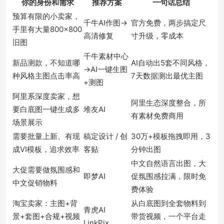
你的身份和需求
推荐方案
一句话总结
预算有限的小卖家，
千牛AI作图→
官方免费，两步搞定尺
手里有大量800×800
高清修复
寸升级，零成本
旧图
千牛素材中心
新品测款，不知道哪
AI自动出5套不同风格，
→AI一键生图
种风格主图点击率高
7天数据测出最优主图
+测图
阿里系深度卖家，想
阿里生态深度整合，所
要白底图一键生成多
堆友AI
有素材免费商用
场景展示
需要批量上新、有现
稿定设计 / 创
30万+模板拖拽即用，3
成VI模板，追求效率
客贴
分钟出图
中文自然语言出图，大
大促需要做氛围感和
即梦AI
促氛围感拉满，限时免
中文促销物料
费体验
淘宝卖家：主图+背
从白底图到全套物料到
青虎AI
景+套图+合规+视频
带货视频，一个平台走
LinkPix