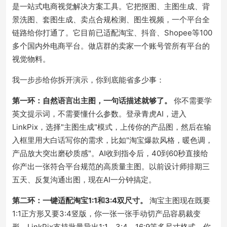
是一站式电商视觉解决方案工具。它把抠图、主图生成、背
景洗图、套图生成、卖点合规检测、图生视频，一个平台全
链路给你打通了。它目前已适配淘宝、抖音、Shopee等100
多个国内外电商平台。
做店群的卖家一个账号管所有平台的
视觉物料。
我一步步给你拆开演示，你到底能省多少事：
第一环：自然语言出主图，一句话描述就够了。
你不需要学
英文提示词，不需要懂什么参数。登录青虎AI，进入
LinkPix，选择"主图生成"模式，上传你的产品图，然后在输
入框里用大白话写你的需求，比如"淘宝爆款风格，暖色调，
产品放大突出磨砂质感"。AI收到指令后，40到60秒直接给
你产出一张符合平台规范的高质量主图。
以前设计师排期三
五天、反复沟通出图，现在AI一分钟搞定。
第二环：一键适配淘宝1:1和3:4双尺寸。
淘宝主图现在既要
1:1正方形又要3:4竖版，你一张一张手动切产品容易裁变
形。LinkPix支持批量导出1:1、3:4、16:9等多尺寸格式。你