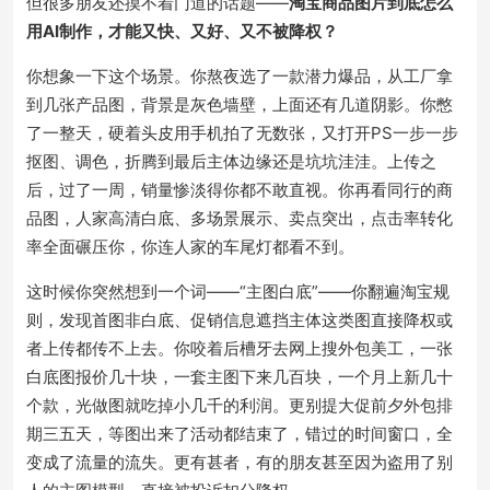
但很多朋友还摸不着门道的话题——
淘宝商品图片到底怎么
用AI制作，才能又快、又好、又不被降权？
你想象一下这个场景。你熬夜选了一款潜力爆品，从工厂拿
到几张产品图，背景是灰色墙壁，上面还有几道阴影。你憋
了一整天，硬着头皮用手机拍了无数张，又打开PS一步一步
抠图、调色，折腾到最后主体边缘还是坑坑洼洼。上传之
后，过了一周，销量惨淡得你都不敢直视。你再看同行的商
品图，人家高清白底、多场景展示、卖点突出，点击率转化
率全面碾压你，你连人家的车尾灯都看不到。
这时候你突然想到一个词——“主图白底”——你翻遍淘宝规
则，发现首图非白底、促销信息遮挡主体这类图直接降权或
者上传都传不上去。你咬着后槽牙去网上搜外包美工，一张
白底图报价几十块，一套主图下来几百块，一个月上新几十
个款，光做图就吃掉小几千的利润。更别提大促前夕外包排
期三五天，等图出来了活动都结束了，错过的时间窗口，全
变成了流量的流失。更有甚者，有的朋友甚至因为盗用了别