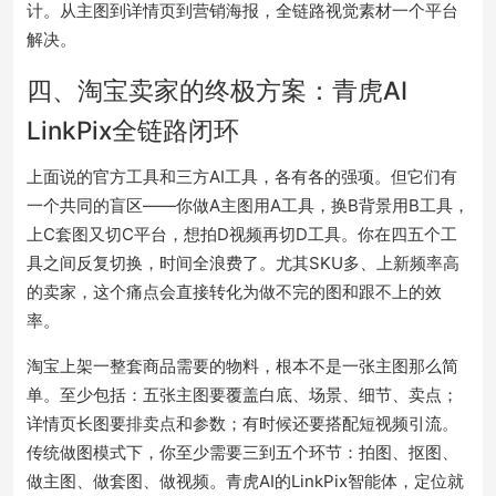
计。
从主图到详情页到营销海报，全链路视觉素材一个平台
解决。
四、淘宝卖家的终极方案：青虎AI
LinkPix全链路闭环
上面说的官方工具和三方AI工具，各有各的强项。但它们有
一个共同的盲区——你做A主图用A工具，换B背景用B工具，
上C套图又切C平台，想拍D视频再切D工具。你在四五个工
具之间反复切换，时间全浪费了。尤其SKU多、上新频率高
的卖家，这个痛点会直接转化为做不完的图和跟不上的效
率。
淘宝上架一整套商品需要的物料，根本不是一张主图那么简
单。至少包括：五张主图要覆盖白底、场景、细节、卖点；
详情页长图要排卖点和参数；有时候还要搭配短视频引流。
传统做图模式下，你至少需要三到五个环节：拍图、抠图、
做主图、做套图、做视频。青虎AI的LinkPix智能体，定位就