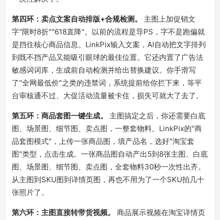
第四环：卖点文案自动排版+合规检测。
主图上加促销文
字"限时8折""618直降"。以前的流程是导PS，字不是跑偏就
是挡住核心商品信息。LinkPix输入文案，AI自动把文字排列
到既不挡产品又能吸引眼球的最佳位置。它还内置了广告法
敏感词词库，生成前自动检测并给出替换建议。你手滑写
了"全网最低价"之类的违禁词，系统提前给你拦下来，等平
台审核通不过、大促活动流量被卡住，损失可就大了去了。
第五环：商品套图一键生成。
主图搞定之后，你还需要白底
图、场景图、细节图、卖点图，一整套物料。LinkPix的"商
品套图模式"，上传一张商品图，填产品名，选好"淘宝套
图"类型，点击生成。一张商品图自动产出5到8张主图、白底
图、场景图、细节图、卖点图，全套物料30秒一次性出齐。
从主图到SKU图到详情页图，再也不用为了一个SKU拍几十
张照片了。
第六环：主图直接转带货视频。
商品展示视频在淘宝详情页