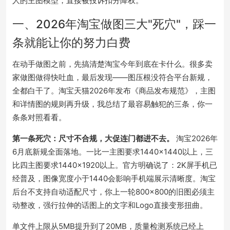
人的主图模型，直接被投诉扣分降权。
一、2026年淘宝做图三大"死穴"，踩一
条就能让你的努力白费
在动手做图之前，先搞清楚淘宝今年到底在卡什么。很多卖
家做图做得快吐血，最后发现——图压根没符合平台新规，
全都白干了。淘宝天猫2026年发布《商品发布规范》，主图
和详情图的规则再升级，我总结了最容易触犯的三条，你一
条条对照看看。
第一条死穴：尺寸不合规，大促连门都进不去。
淘宝2026年
6月底新规全面落地。一比一主图要求1440×1440以上，三
比四主图要求1440×1920以上。官方明确说了：2K屏手机已
经普及，图像宽度小于1440会影响手机端展示清晰度。淘宝
后台不支持自动适配尺寸，你上一轮800×800的旧图必须主
动整改，强行拉伸的话图上的文字和Logo直接变形扭曲。
单文件上限从5MB提升到了20MB，质量检测系统已经上