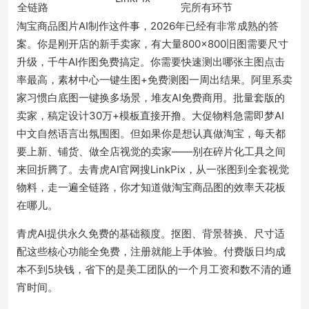
全链路
完所有环节
淘宝商品图片AI制作这件事，2026年已经有非常成熟的答
案。你是刚开店的新手卖家，有大量800×800旧图需要尺寸
升级，千牛AI作图免费搞定。你需要快速测出哪张主图点击
率最高，素材中心一键生图+免费测图一周出结果。阿里系卖
家习惯白底图一键换多场景，堆友AI免费商用。批量套版的
卖家，稿定设计30万+模板直接开撸。大促物料急需即梦AI
中文自然语言出氛围图。但如果你是想认真做淘宝，每天都
要上新、铺货、做全店视觉的卖家——别在碎片化工具之间
来回折腾了。去青虎AI官网搜LinkPix，从一张图到全套视觉
物料，走一遍全链路，你才知道做淘宝商品图的效率天花板
在哪儿。
青虎AI提供永久免费的基础额度。抠图、背景替换、尺寸适
配这些核心功能全免费，注册就能上手体验。付费版日均成
本不到5块钱，省下的是美工团队的一个月工资和数不清的通
宵时间。