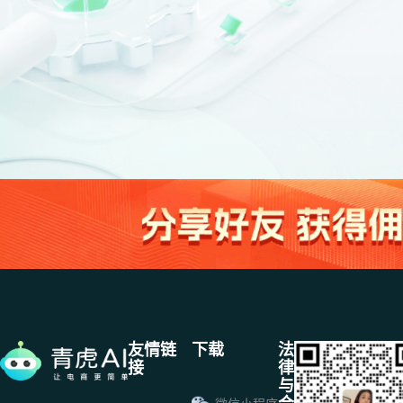
友情链
下载
法
接
律
与