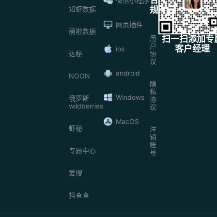
合
微信小程序
知虾数据
规
网页插件
萌啦数据
用
扫一扫添加专
户
客户经理
ios
达秘
协
议
android
NOON
隐
私
Windows
俄罗斯
协
wildberries
议
MacOS
虾秘
注
销
账
专题中心
号
爱搜
抖查查