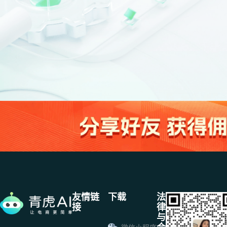
友情链
下载
法
接
律
与