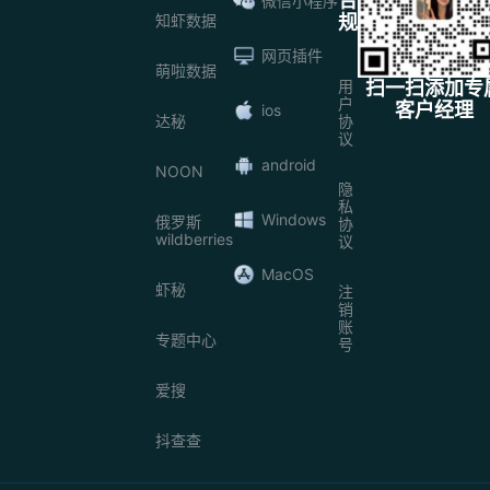
合
微信小程序
知虾数据
规
网页插件
萌啦数据
用
扫一扫添加专
户
客户经理
ios
达秘
协
议
android
NOON
隐
私
Windows
俄罗斯
协
wildberries
议
MacOS
虾秘
注
销
账
专题中心
号
爱搜
抖查查