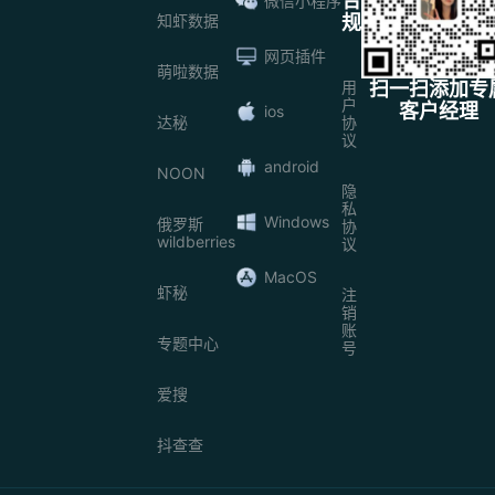
合
微信小程序
知虾数据
规
网页插件
萌啦数据
用
扫一扫添加专
户
客户经理
ios
达秘
协
议
android
NOON
隐
私
Windows
俄罗斯
协
wildberries
议
MacOS
虾秘
注
销
账
专题中心
号
爱搜
抖查查