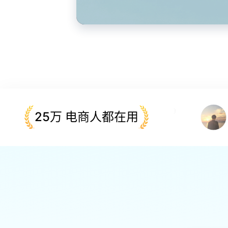
青虎1869
25万 电商人都在用
ID:1869
I