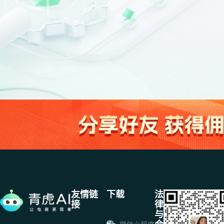
友情链
下载
法
接
律
与