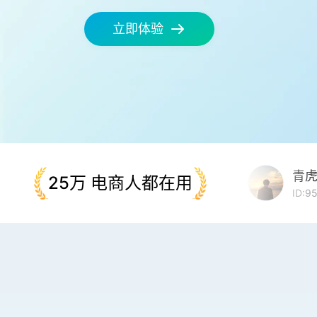
立即体验
青虎1869
青虎95
25万 电商人都在用
ID:1869
ID:9529