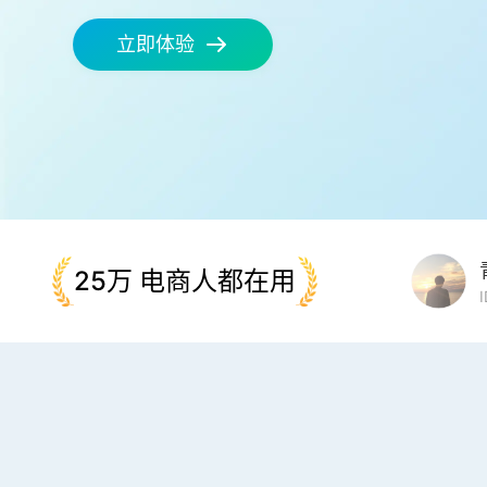
立即体验
青虎1869
青
25万 电商人都在用
ID:1869
ID