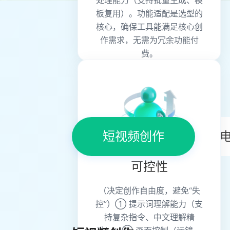
处理能力（支持批量生成、模
板复用）。功能适配是选型的
核心，确保工具能满足核心创
作需求，无需为冗余功能付
费。
短视频创作
可控性
（决定创作自由度，避免“失
控”）① 提示词理解能力（支
持复杂指令、中文理解精