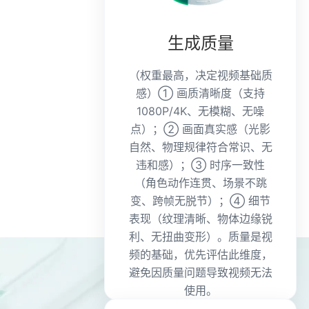
生成质量
（权重最高，决定视频基础质
感）① 画质清晰度（支持
1080P/4K、无模糊、无噪
点）；② 画面真实感（光影
自然、物理规律符合常识、无
违和感）；③ 时序一致性
（角色动作连贯、场景不跳
变、跨帧无脱节）；④ 细节
表现（纹理清晰、物体边缘锐
利、无扭曲变形）。质量是视
频的基础，优先评估此维度，
避免因质量问题导致视频无法
使用。