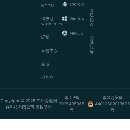
android
NOON
隐
私
Windows
俄罗斯
协
wildberries
议
MacOS
虾秘
注
销
账
专题中心
号
爱搜
抖查查
粤ICP备
粤公网安备
Copyright © 2026 广州青虎网
2025405965
44010602013695
络科技有限公司 版权所有
号
号