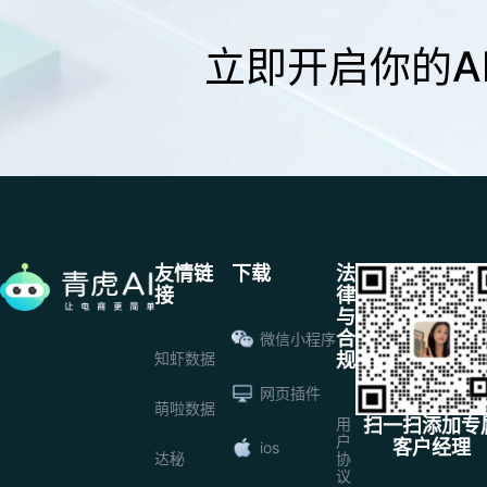
立即开启你的A
友情链
下载
法
接
律
与
合
微信小程序
知虾数据
规
网页插件
萌啦数据
用
扫一扫添加专
户
客户经理
ios
达秘
协
议